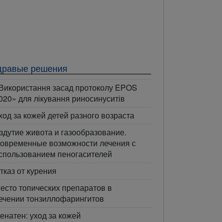
дравые решения
Використання засад протоколу EPOS
020» для лікування риносинуситів
ход за кожей детей разного возраста
здутие живота и газообразование.
овременные возможности лечения с
спользованием пеногасителей
тказ от курения
есто топических препаратов в
ечении тонзиллофарингитов
енатен: уход за кожей