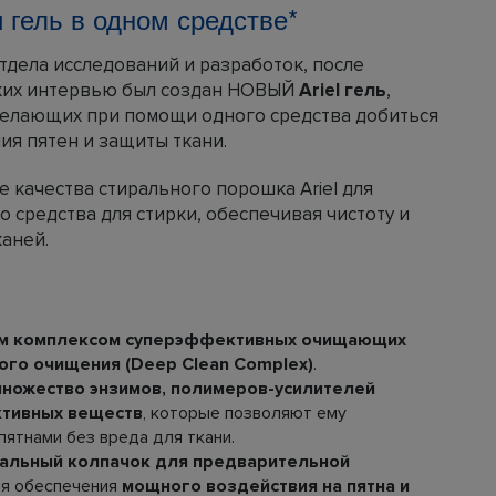
и гель в одном средстве*
отдела исследований и разработок, после
ких интервью был создан НОВЫЙ
Ariel гель
,
желающих при помощи одного средства добиться
ия пятен и защиты ткани.
ие качества стирального порошка Ariel для
 средства для стирки, обеспечивая чистоту и
аней.
м комплексом суперэффективных очищающих
ого очищения (Deep Clean Complex)
.
ножество энзимов, полимеров-усилителей
ктивных веществ
, которые позволяют ему
пятнами без вреда для ткани.
кальный колпачок для предварительной
ля обеспечения
мощного воздействия на пятна и