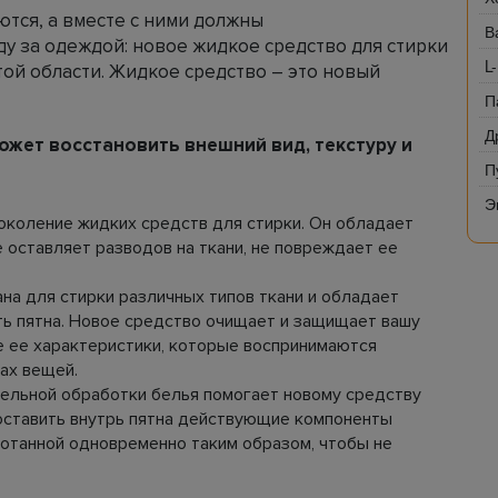
тся, а вместе с ними должны
В
ду за одеждой: новое жидкое средство для стирки
L
этой области. Жидкое средство – это новый
П
Д
может восстановить внешний вид, текстуру и
П
Э
околение жидких средств для стирки. Он обладает
е оставляет разводов на ткани, не повреждает ее
на для стирки различных типов ткани и обладает
ь пятна. Новое средство очищает и защищает вашу
е ее характеристики, которые воспринимаются
пах вещей.
ельной обработки белья помогает новому средству
 доставить внутрь пятна действующие компоненты
отанной одновременно таким образом, чтобы не