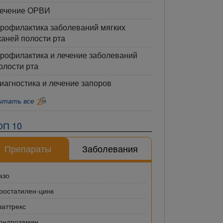
ечение ОРВИ
рофилактика заболеваний мягких
каней полости рта
рофилактика и лечение заболеваний
олости рта
иагностика и лечение запоров
итать все
ОП 10
Препараты
Заболевания
азо
ростатилен-цинк
ваттрекс
ондрозамин