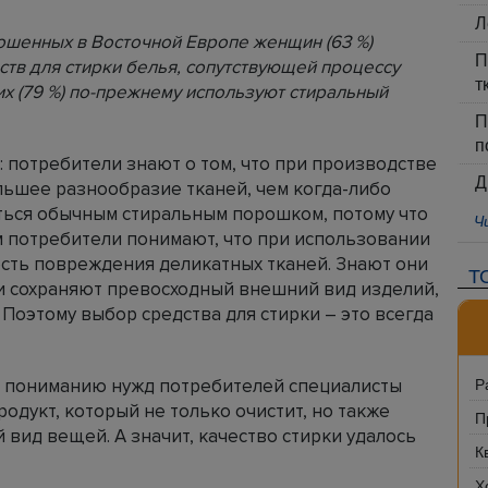
Л
рошенных в Восточной Европе женщин (63 %)
П
ств для стирки белья, сопутствующей процессу
т
их (79 %) по-прежнему используют стиральный
П
п
 потребители знают о том, что при производстве
Д
ьшее разнообразие тканей, чем когда-либо
ься обычным стиральным порошком, потому что
Ч
м потребители понимают, что при использовании
сть повреждения деликатных тканей. Знают они
Т
рки сохраняют превосходный внешний вид изделий,
 Поэтому выбор средства для стирки – это всегда
Р
 и пониманию нужд потребителей специалисты
одукт, который не только очистит, но также
П
вид вещей. А значит, качество стирки удалось
К
Х