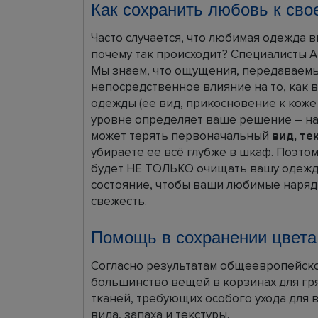
Как сохранить любовь к сво
Часто случается, что любимая одежда в
почему так происходит? Специалисты Ar
Мы знаем, что ощущения, передаваемы
непосредственное влияние на то, как
одежды (ее вид, прикосновение к коже
уровне определяет ваше решение – над
может терять первоначальный
вид, те
убираете ее всё глубже в шкаф. Поэто
будет НЕ ТОЛЬКО очищать вашу одежду
состояние, чтобы ваши любимые наряды
свежесть.
Помощь в сохранении цвета
Согласно результатам общеевропейског
большинство вещей в корзинах для гря
тканей, требующих особого ухода для 
вида, запаха и текстуры.