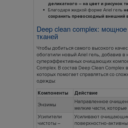
деликатного – на цвет и рисунок т
Благодаря жидкой форме Ariel гель
н
сохранить превосходный внешний 
Deep clean complex: мощно
тканей
Чтобы добиться самого высокого качест
обогатили новый Ariel гель, добавив 
суперэффективных очищающих компон
Complex. В состав Deep Clean Complex
которых помогает справляться со слож
одежды:
Компоненты
Действие
Направленное очищени
Энзимы
мелкие части, которые
Усилители
Усиливают очищающие с
чистоты –
поверхностно-активны