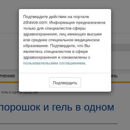
Подтвердите действие на портале
zdravoe.com: Информация предназначена
только для специалистов сферы
здравоохранения, лиц имеющих высшее
или среднее специальное медицинское
образование. Подтвердите, что Вы
являетесь специалистом в сфере
здравоохранения и ознакомлены с
пользовательским соглашением
.
ечение
Питание и диета
Здоровая жизнь
Подтвердить
и гель в одном средстве
 порошок и гель в одном