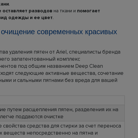
кани
.
е оставляет разводов
на ткани и
помогает
вид одежды и ее цвет
.
е очищение современных красивых
ва удаления пятен от Ariel, специалисты бренда
в него запатентованный комплекс
ентов под общим названием Deep Clean
 входят следующие активные вещества, сочетание
ными и сальными пятнами без вреда для вашей
е путем расщепления пятен, разделения их на
 легче поддаются очистке
войства средства для стирки за счет переноса
х веществ непосредственно на пятна и