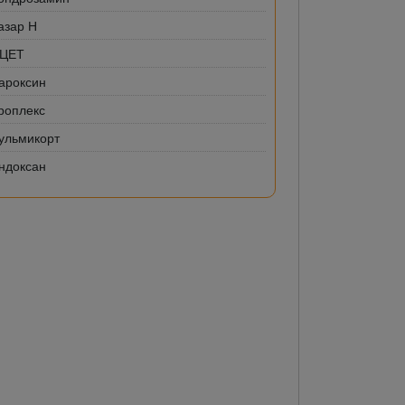
азар Н
-ЦЕТ
ароксин
роплекс
ульмикорт
ндоксан