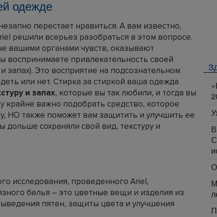
ей одежде
незапно перестает нравиться. А вам известно,
iel решили всерьез разобраться в этом вопросе.
е вашими органами чувств, оказывают
 вы воспринимаете привлекательность своей
З
 и запах). Это восприятие на подсознательном
еть или нет. Стирка за стиркой ваша одежда
«
кстуру и запах
, которые вы так любили, и тогда вы
2
му крайне важно подобрать средство, которое
У
, НО также поможет вам защитить и улучшить ее
 дольше сохраняли свой вид, текстуру и
В
С
и
О
о исследования, проведенного Ariel,
М
зного белья – это цветные вещи и изделия из
л
выведения пятен, защиты цвета и улучшения
П