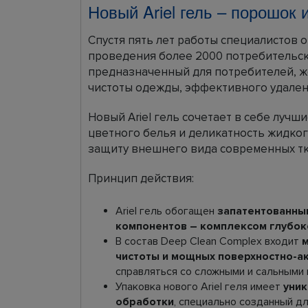
Новый Ariel гель – порошок 
Спустя пять лет работы специалистов 
проведения более 2000 потребительс
предназначенный для потребителей, 
чистоты одежды, эффективного удален
Новый Ariel гель сочетает в себе лучш
цветного белья и деликатность жидкого
защиту внешнего вида современных тк
Принцип действия:
Ariel гель обогащен
запатентованны
компонентов – комплексом глубок
В состав Deep Clean Complex входит
м
чистоты и мощных поверхностно-а
справляться со сложными и сальными 
Упаковка нового Ariel геля имеет
уни
обработки
, специально созданный д