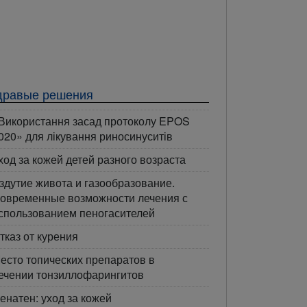
дравые решения
Використання засад протоколу EPOS
020» для лікування риносинуситів
ход за кожей детей разного возраста
здутие живота и газообразование.
овременные возможности лечения с
спользованием пеногасителей
тказ от курения
есто топических препаратов в
ечении тонзиллофарингитов
енатен: уход за кожей