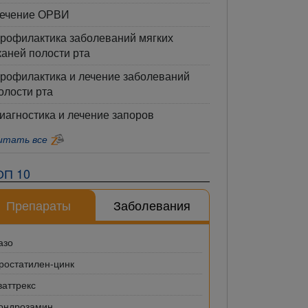
ечение ОРВИ
рофилактика заболеваний мягких
каней полости рта
рофилактика и лечение заболеваний
олости рта
иагностика и лечение запоров
итать все
ОП 10
Препараты
Заболевания
азо
ростатилен-цинк
ваттрекс
ондрозамин