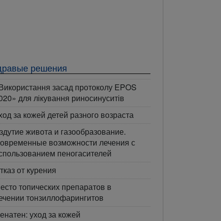
дравые решения
Використання засад протоколу EPOS
020» для лікування риносинуситів
ход за кожей детей разного возраста
здутие живота и газообразование.
овременные возможности лечения с
спользованием пеногасителей
тказ от курения
есто топических препаратов в
ечении тонзиллофарингитов
енатен: уход за кожей