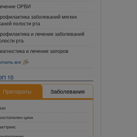
ечение ОРВИ
рофилактика заболеваний мягких
каней полости рта
рофилактика и лечение заболеваний
олости рта
иагностика и лечение запоров
итать все
ОП 10
Препараты
Заболевания
азо
ростатилен-цинк
ваттрекс
ондрозамин