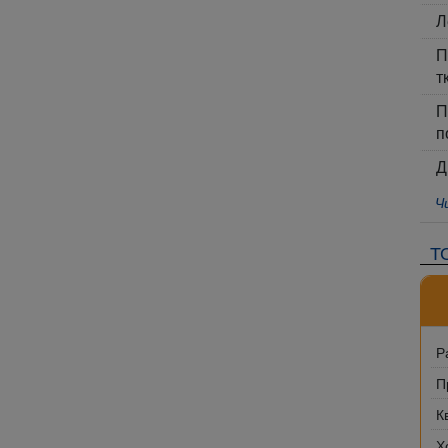
Л
П
т
П
п
Д
Ч
Т
Р
П
К
Х