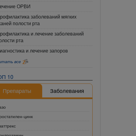
ечение ОРВИ
рофилактика заболеваний мягких
каней полости рта
рофилактика и лечение заболеваний
олости рта
иагностика и лечение запоров
итать все
ОП 10
Препараты
Заболевания
азо
ростатилен-цинк
ваттрекс
ондрозамин