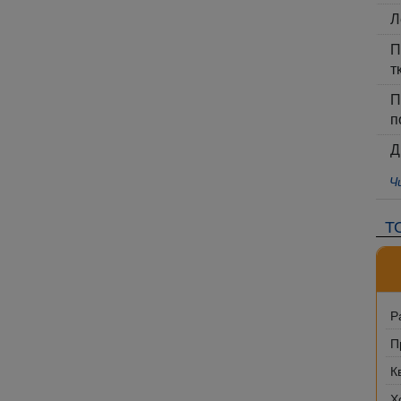
Л
П
т
П
п
Д
Ч
Т
Р
П
К
Х