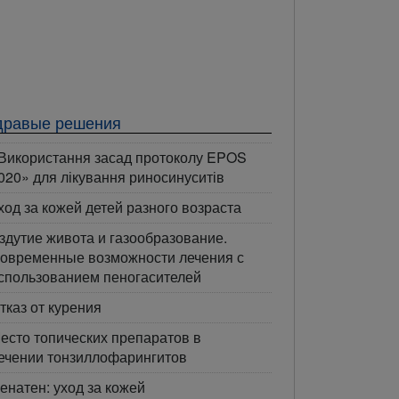
дравые решения
Використання засад протоколу EPOS
020» для лікування риносинуситів
ход за кожей детей разного возраста
здутие живота и газообразование.
овременные возможности лечения с
спользованием пеногасителей
тказ от курения
есто топических препаратов в
ечении тонзиллофарингитов
енатен: уход за кожей