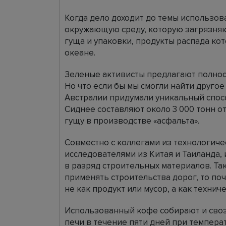
Когда дело доходит до темы использов
окружающую среду, которую загрязня
гуща и упаковки, продукты распада ко
океане.
Зеленые активисты предлагают полнос
Но что если бы мы смогли найти друг
Австралии придумали уникальный спосо
Сиднее составляют около 3 000 тонн о
гущу в производстве «асфальта».
Совместно с коллегами из технологиче
исследователями из Китая и Таиланда
в разряд строительных материалов. Та
применять строительства дорог, то поч
не как продукт или мусор, а как технич
Использованный кофе собирают и свозя
печи в течение пяти дней при температ