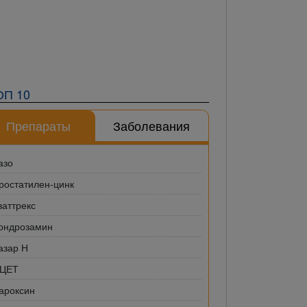
ОП 10
Препараты
Заболевания
азо
ростатилен-цинк
ваттрекс
ондрозамин
азар Н
-ЦЕТ
ароксин