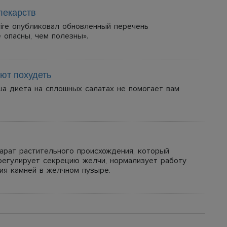
лекарств
ire опубликовал обновленный перечень
 опасны, чем полезны».
ают похудеть
ша диета на сплошных салатах не помогает вам
арат растительного происхождения, который
регулирует секрецию желчи, нормализует работу
ния камней в желчном пузыре.