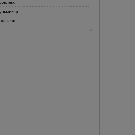
роплекс
ульмикорт
ндоксан