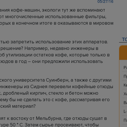
05/27/16
ания кофе-машин, экологи тут же вспоминают
ют многочисленные использованные фильтры,
торых в конечном итоге в оказываются в мировом
Т
тью запретить использование этих аппаратов.
ое решение? Например, недавно инженеры в
б утилизации остатков кофе, которые только в
тходов в год – они предложили использовать
Р
П
ского университета Суинберн, а также с другими
К
, инженеры из Сиднея перевели кофейные отходы
к, дробленый кирпич, стекло и бетон можно
Х
ему бы не сделать это с кофе, рассматривая его
В
еский материал?
L
т к востоку от Мельбурна, где отходы сушат в
П
уре 50 ° C. Затем сырье просеивают, чтобы