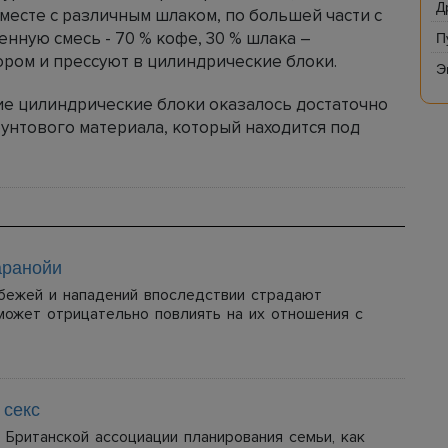
Д
месте с различным шлаком, по большей части с
П
енную смесь - 70 % кофе, 30 % шлака –
ом и прессуют в цилиндрические блоки.
Э
ие цилиндрические блоки оказалось достаточно
рунтового материала, который находится под
аранойи
абежей и нападений впоследствии страдают
может отрицательно повлиять на их отношения с
 секс
 Британской ассоциации планирования семьи, как